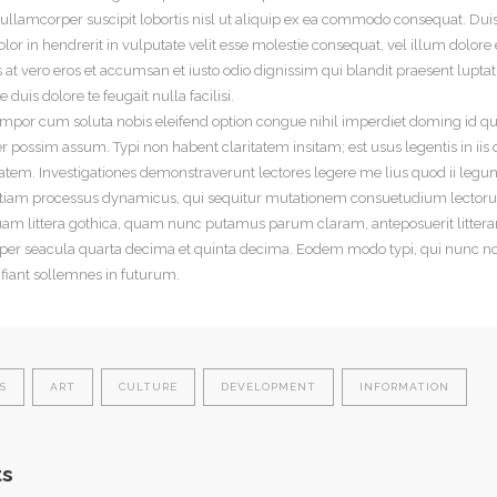
n ullamcorper suscipit lobortis nisl ut aliquip ex ea commodo consequat. Dui
lor in hendrerit in vulputate velit esse molestie consequat, vel illum dolore 
is at vero eros et accumsan et iusto odio dignissim qui blandit praesent lupta
 duis dolore te feugait nulla facilisi.
empor cum soluta nobis eleifend option congue nihil imperdiet doming id 
r possim assum. Typi non habent claritatem insitam; est usus legentis in iis q
atem. Investigationes demonstraverunt lectores legere me lius quod ii legun
t etiam processus dynamicus, qui sequitur mutationem consuetudium lecto
uam littera gothica, quam nunc putamus parum claram, anteposuerit litte
per seacula quarta decima et quinta decima. Eodem modo typi, qui nunc no
 fiant sollemnes in futurum.
S
ART
CULTURE
DEVELOPMENT
INFORMATION
s