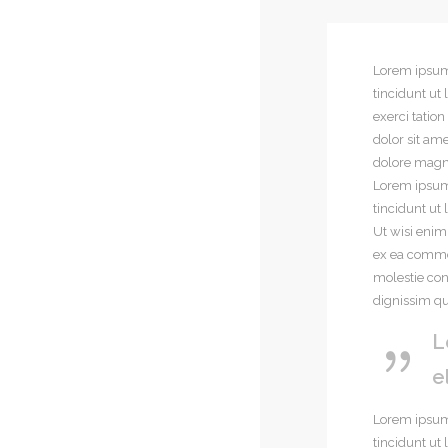
Lorem ipsum
tincidunt ut
exerci tatio
dolor sit am
dolore magna
Lorem ipsum
tincidunt ut
Ut wisi enim
ex ea commod
molestie cons
dignissim qu
L
e
Lorem ipsum
tincidunt ut