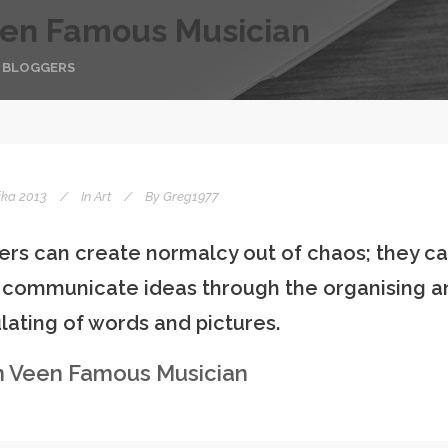
en Famous Musician
E BLOGGERS
ika 2013
In
Art
By
Greg1977
ers can create normalcy out of chaos; they c
y communicate ideas through the organising a
ating of words and pictures.
n Veen Famous Musician