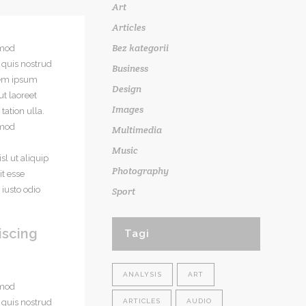
Art
Articles
Bez kategorii
smod
 quis nostrud
Business
orem ipsum
Design
t laoreet
Images
ation ulla.
smod
Multimedia
Music
sl ut aliquip
Photography
t esse
 iusto odio
Sport
iscing
Tagi
ANALYSIS
ART
smod
 quis nostrud
ARTICLES
AUDIO