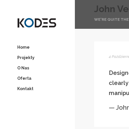
John Ve
WE'RE QUITE TH
Home
4 Październ
Projekty
O Nas
Design
Oferta
clearl
Kontakt
manipul
— Joh