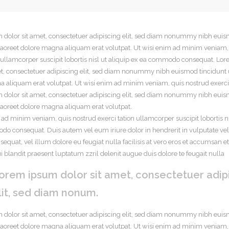
 dolor sit amet, consectetuer adipiscing elit, sed diam nonummy nibh eui
 laoreet dolore magna aliquam erat volutpat. Ut wisi enim ad minim veniam,
n ullamcorper suscipit lobortis nisl ut aliquip ex ea commodo consequat. L
et, consectetuer adipiscing
elit, sed diam nonummy nibh euismod tincidunt u
 aliquam erat volutpat. Ut wisi enim ad minim veniam, quis nostrud exerci t
 dolor sit amet, consectetuer adipiscing elit, sed diam nonummy nibh eui
 laoreet dolore magna aliquam erat volutpat.
 ad minim veniam, quis nostrud exerci tation ullamcorper suscipit lobortis ni
o consequat. Duis autem vel eum iriure dolor in hendrerit in vulputate veli
equat, vel illum dolore eu feugiat nulla facilisis at vero eros et accumsan et
i blandit praesent luptatum zzril delenit augue duis dolore te feugait nulla
orem ipsum dolor sit amet, consectetuer adip
lit, sed diam nonum.
 dolor sit amet, consectetuer adipiscing elit, sed diam nonummy nibh eui
 laoreet dolore magna aliquam erat volutpat. Ut wisi enim ad minim veniam,