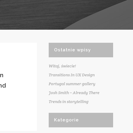
Ostatnie wpisy
Witaj, świecie!
an
Transitions In UX Design
Portugal summer gallery
nd
Josh Smith – Already There
Trends in storytelling
Kategorie