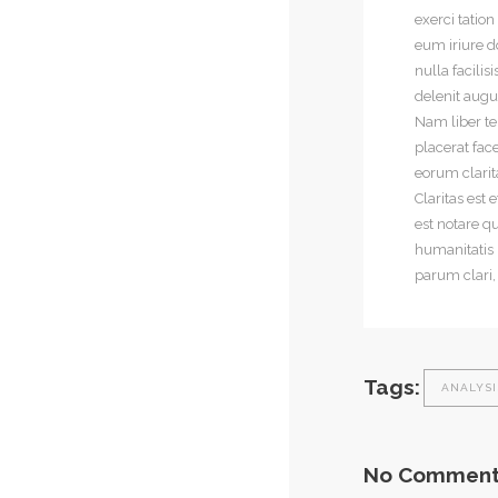
exerci tatio
eum iriure do
nulla facilis
delenit augue
Nam liber t
placerat face
eorum clarit
Claritas es
est notare q
humanitatis 
parum clari,
Tags:
ANALYSI
No Comment