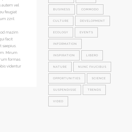
s autem vel
BUSINESS
COMMODO
eu feugiat
tum zzril
CULTURE
DEVELOPMENT
quod mazim
ECOLOGY
EVENTS
ui facit
INFORMATION
t saepius.
rum. Mirum
INSPIRATION
LIBERO
rarum formas
bis videntur
NATURE
NUNC FAUCIBUS
OPPORTUNITIES
SCIENCE
SUSPENDISSE
TRENDS
VIDEO