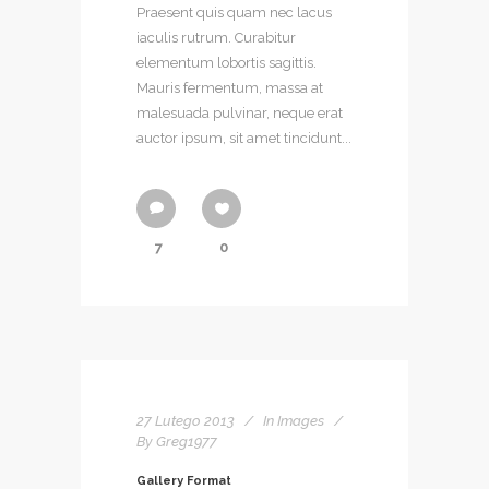
Praesent quis quam nec lacus
iaculis rutrum. Curabitur
elementum lobortis sagittis.
Mauris fermentum, massa at
malesuada pulvinar, neque erat
auctor ipsum, sit amet tincidunt...
7
0
27 Lutego 2013
In
Images
By
Greg1977
Gallery Format