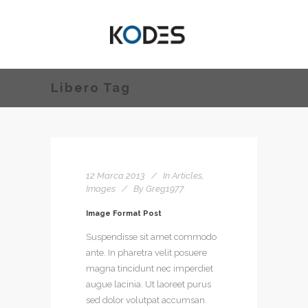
Libero Tag
12 Marca 2013
In
Articles
,
Images
By
Greg1977
Image Format Post
Suspendisse sit amet commodo
ante. In pharetra velit posuere
magna tincidunt nec imperdiet
augue lacinia. Ut laoreet purus
sed dolor volutpat accumsan.